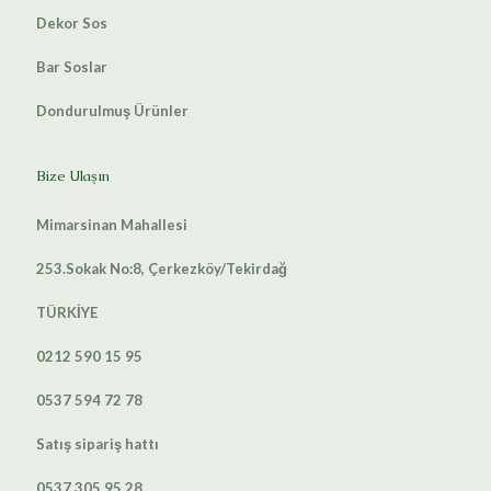
Dekor Sos
Bar Soslar
Dondurulmuş Ürünler
Bize Ulaşın
Mimarsinan Mahallesi
253.Sokak No:8, Çerkezköy/Tekirdağ
TÜRKİYE
0212 590 15 95
0537 594 72 78
Satış sipariş hattı
0537 305 95 28