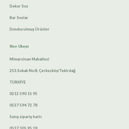
Dekor Sos
Bar Soslar
Dondurulmuş Ürünler
Bize Ulaşın
Mimarsinan Mahallesi
253.Sokak No:8, Çerkezköy/Tekirdağ
TÜRKİYE
0212 590 15 95
0537 594 72 78
Satış sipariş hattı
0537 305 95 28