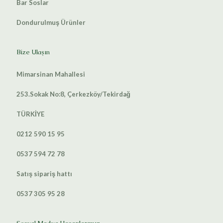
Bar Soslar
Dondurulmuş Ürünler
Bize Ulaşın
Mimarsinan Mahallesi
253.Sokak No:8, Çerkezköy/Tekirdağ
TÜRKİYE
0212 590 15 95
0537 594 72 78
Satış sipariş hattı
0537 305 95 28