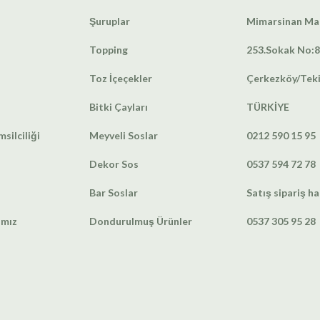
Şuruplar
Mimarsinan Mah
Topping
253.Sokak No:8
Toz İçeçekler
Çerkezköy/Tek
Bitki Çayları
TÜRKİYE
silciliği
Meyveli Soslar
0212 590 15 95
Dekor Sos
0537 594 72 78
Bar Soslar
Satış sipariş ha
amız
Dondurulmuş Ürünler
0537 305 95 28