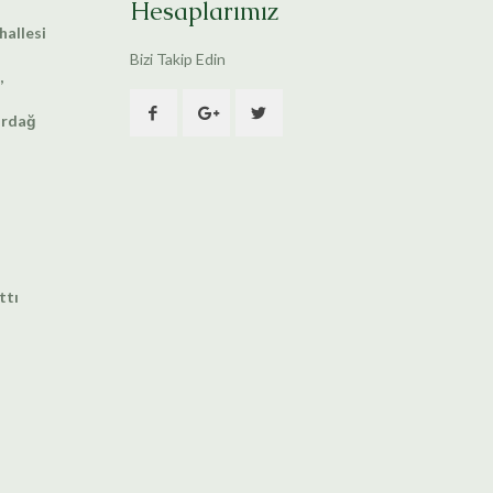
Hesaplarımız
allesi
Bizi Takip Edin
,
irdağ
ttı