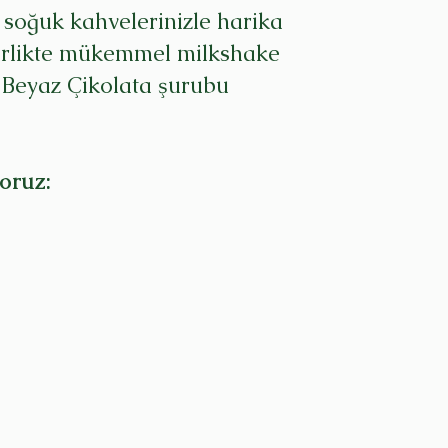
a soğuk kahvelerinizle harika
irlikte mükemmel milkshake
Beyaz Çikolata şurubu
oruz: