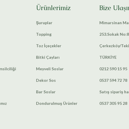
Ürünlerimiz
Bize Ulaşı
Şuruplar
Mimarsinan Mah
Topping
253.Sokak No:8
Toz İçeçekler
Çerkezköy/Tek
Bitki Çayları
TÜRKİYE
silciliği
Meyveli Soslar
0212 590 15 95
Dekor Sos
0537 594 72 78
Bar Soslar
Satış sipariş ha
amız
Dondurulmuş Ürünler
0537 305 95 28