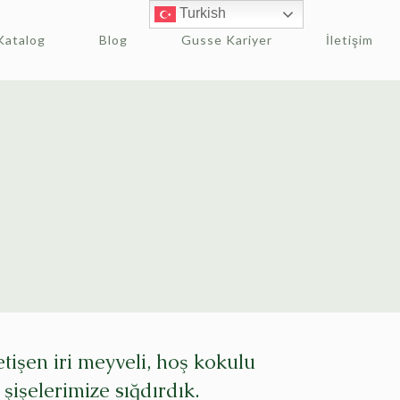
Turkish
Katalog
Blog
Gusse Kariyer
İletişim
işen iri meyveli, hoş kokulu
 şişelerimize sığdırdık.