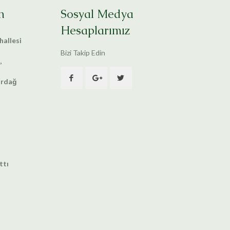
n
Sosyal Medya
Hesaplarımız
allesi
Bizi Takip Edin
,
irdağ
ttı